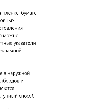
плёнке, бумаге,
новных
готовления
ю можно
упные указатели
рекламной
е в наружной
илбордов и
няются
тупный способ