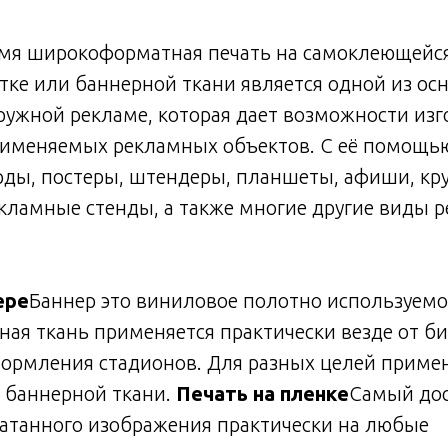
мя широкоформатная печать на самоклеющейся 
тке или баннерной ткани является одной из ос
ружной рекламе, которая дает возможности из
именяемых рекламных объектов. С её помощь
рды, постеры, штендеры, планшеты, афиши, кр
кламные стенды, а также многие другие виды 
ере
Баннер это виниловое полотно используемо
ная ткань применяется практически везде от б
формления стадионов. Для разных целей приме
 баннерной ткани.
Печать на пленке
Самый дос
чатанного изображения практически на любые