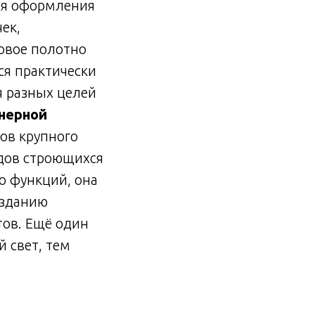
ля оформления
ек,
овое полотно
ся практически
я разных целей
ннерной
ов крупного
адов строющихся
о функций, она
 зданию
тов. Ещё один
й свет, тем