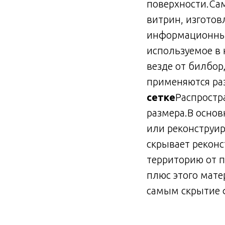
поверхности.Са
витрин, изготов
информационны
используемое в 
везде от билбор
применяются ра
сетке
Распростр
размера.В осно
или реконструир
скрывает рекон
территорию от п
плюс этого мате
самым скрытие 