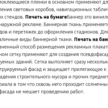
моклеющиеся пленки в основном применяют д
ления световых коробов, навигационных таблич
х стендов.
Печать на бумаге
Баннер это винил
наружной рекламе. Баннерная ткань применяет
дов и перетяжек до оформления стадионов. Дл
зличные виды баннерной ткани.
Печать на ба
аненный способ размещения рекламных плакат
вном сетку применяют для создания псевдофас
уемых зданий. Сетка выполняет сразу нескольк
струируемый фасад и защищает прилегающую к
адения строительного мусора и прочих предме
риала в том что сквозь него проходит солнечны
фасада не мешает проведению работ.