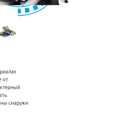
риалах
е от
актерный
ать
ены снаружи